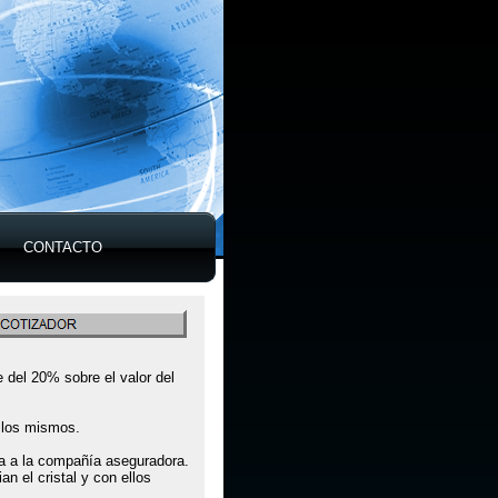
CONTACTO
e del 20% sobre el valor del
e los mismos.
isa a la compañía aseguradora.
n el cristal y con ellos