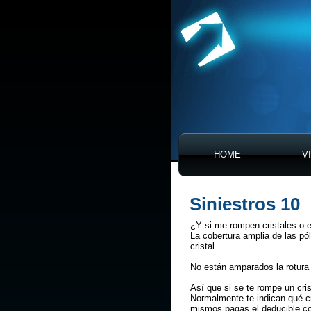
HOME
V
Siniestros 10
¿Y si me rompen cristales o e
La cobertura amplia de las pó
cristal.
No están amparados la rotura 
Así que si se te rompe un cri
Normalmente te indican qué cri
mismos pagas el deducible co