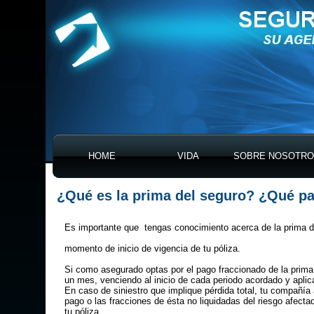
HOME
VIDA
SOBRE NOSOTR
¿Qué es la prima del seguro? ¿Qué pa
Es importante que tengas conocimiento acerca de la prima d
momento de inicio de vigencia de tu póliza.
Si como asegurado optas por el pago fraccionado de la prima, 
un mes, venciendo al inicio de cada periodo acordado y aplica
En caso de siniestro que implique pérdida total, tu compañía 
pago o las fracciones de ésta no liquidadas del riesgo afect
tu póliza.