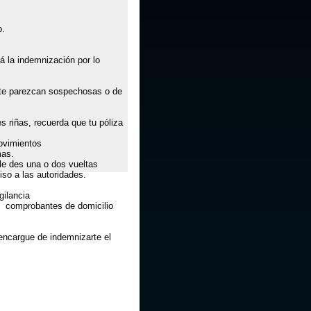
o.
á la indemnización por lo
e te parezcan sospechosas o de
 riñas, recuerda que tu póliza
movimientos
mas.
le des una o dos vueltas
so a las autoridades.
gilancia
 comprobantes de domicilio
encargue de indemnizarte el