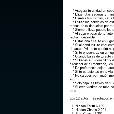
* Asegura tu unidad en cobert
* Elige rutas seguras y tran
* Cambia tus rutinas, varía t
* Utiliza los servicios de es
menos de tu deducible por ro
* Siempre lleva puesto los seg
* Al subir o bajar de tu aut
facha indeseable.
* Estaciona tu auto en lugar
* Si al conducir te encuentra
de automóvil no te cubrirá nin
* Si te encuentras en un luga
* Cuando bajes de tu auto ce
* Si llegas a tu domicilio y
alrededor de tu manzana, en c
* De preferencia deja tu auto
* Si te estacionas en la vía 
* No cargues por ningún mot
etc.
* Sólo deja las llaves de tu 
* Si eres víctima de robo no 
robo.
Los 12 autos más robados en
1. Nissan Tsuru 6,165
2. Nissan Chasis 2,201
3. Ford Chasis 1,202