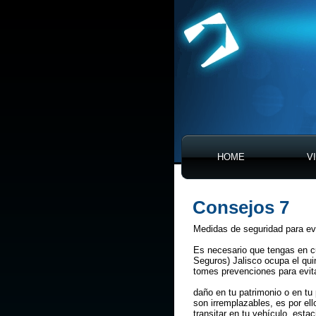
HOME
V
Consejos 7
Medidas de seguridad para evi
Es necesario que tengas en c
Seguros) Jalisco ocupa el qu
tomes prevenciones para evit
daño en tu patrimonio o en tu
son irremplazables, es por e
transitar en tu vehículo, esta