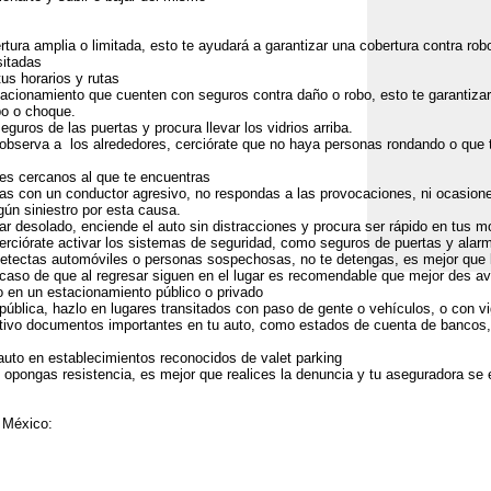
ura amplia o limitada, esto te ayudará a garantizar una cobertura contra rob
sitadas
us horarios y rutas
tacionamiento que cuenten con seguros contra daño o robo, esto te garantizar
bo o choque.
uros de las puertas y procura llevar los vidrios arriba.
o observa a los alrededores, cerciórate que no haya personas rondando o qu
es cercanos al que te encuentras
s con un conductor agresivo, no respondas a las provocaciones, ni ocasiones
gún siniestro por esta causa.
r desolado, enciende el auto sin distracciones y procura ser rápido en tus 
rciórate activar los sistemas de seguridad, como seguros de puertas y alar
 detectas automóviles o personas sospechosas, no te detengas, es mejor que 
aso de que al regresar siguen en el lugar es recomendable que mejor des avi
 en un estacionamiento público o privado
pública, hazlo en lugares transitados con paso de gente o vehículos, o con vi
ivo documentos importantes en tu auto, como estados de cuenta de bancos,
auto en establecimientos reconocidos de valet parking
opongas resistencia, es mejor que realices la denuncia y tu aseguradora se 
 México: