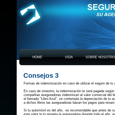
HOME
VIDA
SOBRE NOSOTR
Consejos 3
Formas de indemnización en caso de utilizar el seguro de tu 
En caso de siniestro, la indemnización te será pagada según a
compañías aseguradoras indemnizan al valor comercial del b
el llamado "Libro Azul", se contempla la depreciación de tu a
a dichos libros las aseguradoras basan los pagos para resarci
Si tu automóvil es del año, es recomendable que antes de sali
este valor te lo respeta la aseguradora durante todo el año, a